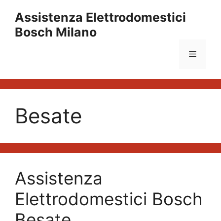
Vai
Assistenza Elettrodomestici
al
Bosch Milano
contenuto
Menu
Besate
Assistenza
Elettrodomestici Bosch
Besate