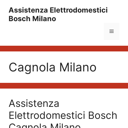
Vai
Assistenza Elettrodomestici
al
Bosch Milano
contenuto
Menu
Cagnola Milano
Assistenza
Elettrodomestici Bosch
Cagnola Milano