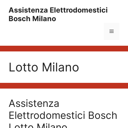
Vai
Assistenza Elettrodomestici
al
Bosch Milano
contenuto
Menu
Lotto Milano
Assistenza
Elettrodomestici Bosch
Lotto Milano