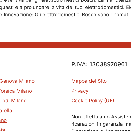
preventiva per gli elettrodomestici Bosch. La manutenzi
guasti e a prolungare la vita dei tuoi elettrodomestici. 
e Innovazione: Gli elettrodomestici Bosch sono rinomat
P.IVA: 13038970961
 Genova Milano
Mappa del Sito
Corsica Milano
Privacy
Lodi Milano
Cookie Policy (UE)
arella
Non effettuiamo Assisten
ano
riparazioni in garanzia ma
ate