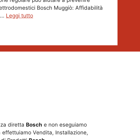
one regolare può aiutare a prevenire
Elettrodomestici Bosch Muggiò: Affidabilità
i …
Leggi tutto
za diretta
Bosch
e non eseguiamo
 effettuiamo Vendita, Installazione,