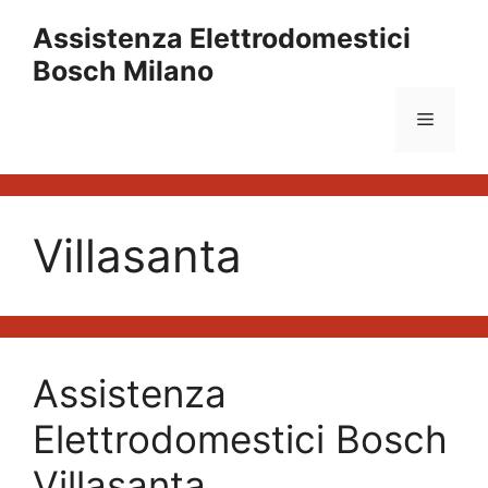
Vai
Assistenza Elettrodomestici
al
Bosch Milano
contenuto
Menu
Villasanta
Assistenza
Elettrodomestici Bosch
Villasanta