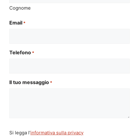
Cognome
Email
*
Telefono
*
Il tuo messaggio
*
Si
Si legga l’
informativa sulla privacy
legga