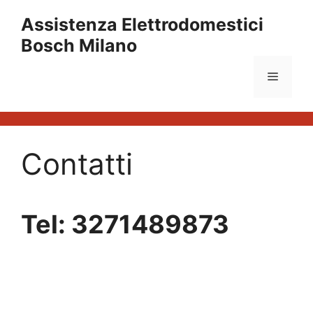
Vai
Assistenza Elettrodomestici
al
Bosch Milano
contenuto
Menu
Contatti
Tel: 3271489873