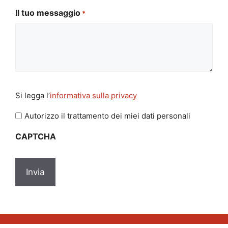
Il tuo messaggio
*
Si
Si legga l’
informativa sulla privacy
legga
l'informativa
Autorizzo il trattamento dei miei dati personali
sulla
CAPTCHA
privacy
*