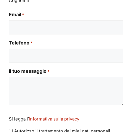
Cognome
Email
*
Telefono
*
Il tuo messaggio
*
Si
Si legga l’
informativa sulla privacy
legga
l'informativa
Autorizzo il trattamento dei miei dati personali