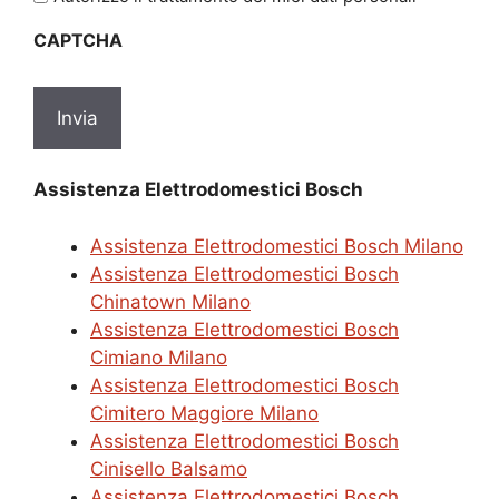
sulla
CAPTCHA
privacy
*
Assistenza Elettrodomestici Bosch
Assistenza Elettrodomestici Bosch Milano
Assistenza Elettrodomestici Bosch
Chinatown Milano
Assistenza Elettrodomestici Bosch
Cimiano Milano
Assistenza Elettrodomestici Bosch
Cimitero Maggiore Milano
Assistenza Elettrodomestici Bosch
Cinisello Balsamo
Assistenza Elettrodomestici Bosch