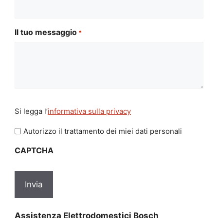
Il tuo messaggio
*
Si
Si legga l’
informativa sulla privacy
legga
l'informativa
Autorizzo il trattamento dei miei dati personali
sulla
CAPTCHA
privacy
*
Assistenza Elettrodomestici Bosch