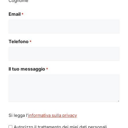
Cognome
Email
*
Telefono
*
Il tuo messaggio
*
Si
Si legga l’
informativa sulla privacy
legga
l'informativa
Autorizzo il trattamento dei miei dati personali