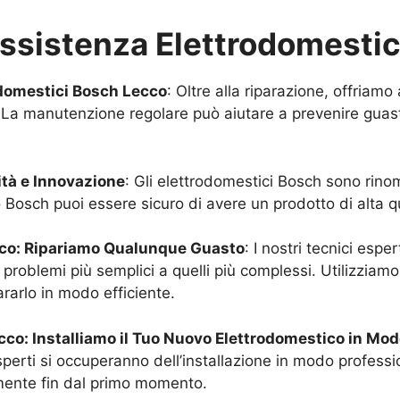
Assistenza Elettrodomesti
odomestici Bosch
Lecco
: Oltre alla riparazione, offriam
 La manutenzione regolare può aiutare a prevenire guasti
lità e Innovazione
: Gli elettrodomestici Bosch sono rinoma
Bosch puoi essere sicuro di avere un prodotto di alta qu
co
: Ripariamo Qualunque Guasto
: I nostri tecnici espe
problemi più semplici a quelli più complessi. Utilizziamo
ararlo in modo efficiente.
cco
: Installiamo il Tuo Nuovo Elettrodomestico in Mo
sperti si occuperanno dell’installazione in modo professio
mente fin dal primo momento.