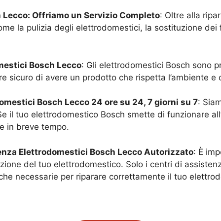
h
Lecco
: Offriamo un Servizio Completo
: Oltre alla rip
e la pulizia degli elettrodomestici, la sostituzione dei fil
omestici Bosch
Lecco
: Gli elettrodomestici Bosch sono pr
sicuro di avere un prodotto che rispetta l’ambiente e ch
odomestici Bosch
Lecco
24 ore su 24, 7 giorni su 7
: Siam
Se il tuo elettrodomestico Bosch smette di funzionare al
ne in breve tempo.
tenza Elettrodomestici Bosch
Lecco
Autorizzato
: È imp
zione del tuo elettrodomestico. Solo i centri di assiste
che necessarie per riparare correttamente il tuo elettro