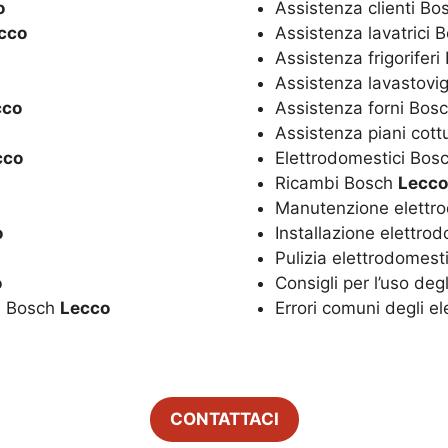
o
Assistenza clienti B
cco
Assistenza lavatrici 
Assistenza frigorifer
Assistenza lavastovi
cco
Assistenza forni Bos
Assistenza piani cot
cco
Elettrodomestici Bos
Ricambi Bosch
Lecco
Manutenzione elettr
o
Installazione elettro
Pulizia elettrodomest
o
Consigli per l’uso de
ci Bosch
Lecco
Errori comuni degli e
CONTATTACI