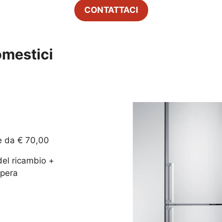
CONTATTACI
omestici
e da € 70,00
del ricambio +
pera