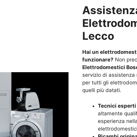
Assistenz
Elettrodo
Lecco
Hai un elettrodomest
funzionare?
Non preo
Elettrodomestici Bosc
servizio di assistenza 
per tutti gli elettrodo
quelli più datati.
Tecnici esperti 
altamente quali
esperienza nella 
elettrodomestic
Ricambi origina