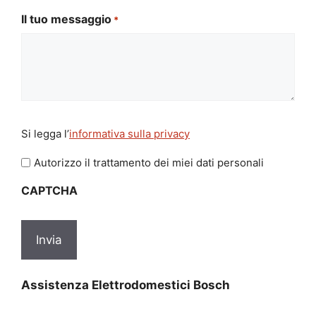
Il tuo messaggio
*
Si
Si legga l’
informativa sulla privacy
legga
l'informativa
Autorizzo il trattamento dei miei dati personali
sulla
CAPTCHA
privacy
*
Assistenza Elettrodomestici Bosch