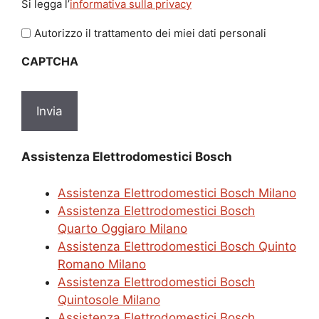
Si legga l’
informativa sulla privacy
legga
l'informativa
Autorizzo il trattamento dei miei dati personali
sulla
CAPTCHA
privacy
*
Assistenza Elettrodomestici Bosch
Assistenza Elettrodomestici Bosch Milano
Assistenza Elettrodomestici Bosch
Quarto Oggiaro Milano
Assistenza Elettrodomestici Bosch Quinto
Romano Milano
Assistenza Elettrodomestici Bosch
Quintosole Milano
Assistenza Elettrodomestici Bosch