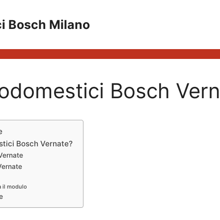
ci Bosch Milano
rodomestici Bosch Ver
e
stici Bosch Vernate?
Vernate
Vernate
a il modulo
e