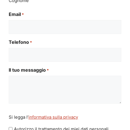
Cognome
Email
*
Telefono
*
Il tuo messaggio
*
Si
Si legga l’
informativa sulla privacy
legga
l'informativa
Autorizzo il trattamento dei miei dati personali