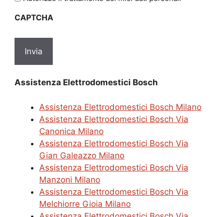
sulla
CAPTCHA
privacy
*
Assistenza Elettrodomestici Bosch
Assistenza Elettrodomestici Bosch Milano
Assistenza Elettrodomestici Bosch Via
Canonica Milano
Assistenza Elettrodomestici Bosch Via
Gian Galeazzo Milano
Assistenza Elettrodomestici Bosch Via
Manzoni Milano
Assistenza Elettrodomestici Bosch Via
Melchiorre Gioia Milano
Assistenza Elettrodomestici Bosch Via