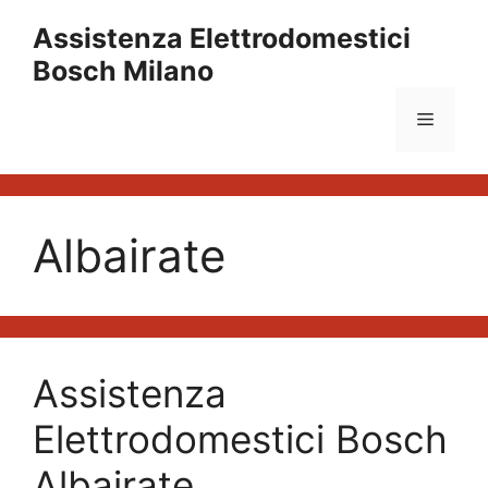
Vai
Assistenza Elettrodomestici
al
Bosch Milano
contenuto
Menu
Albairate
Assistenza
Elettrodomestici Bosch
Albairate