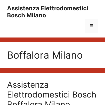
Vai
Assistenza Elettrodomestici
al
Bosch Milano
contenuto
Menu
Boffalora Milano
Assistenza
Elettrodomestici Bosch
Boffalora Milano