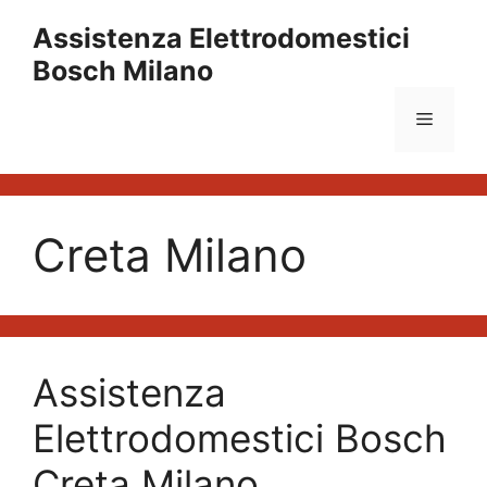
Vai
Assistenza Elettrodomestici
al
Bosch Milano
contenuto
Menu
Creta Milano
Assistenza
Elettrodomestici Bosch
Creta Milano