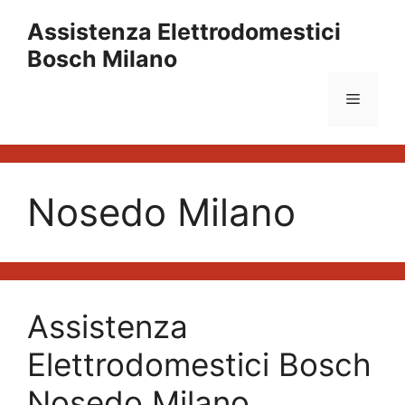
Vai
Assistenza Elettrodomestici
al
Bosch Milano
contenuto
Menu
Nosedo Milano
Assistenza
Elettrodomestici Bosch
Nosedo Milano