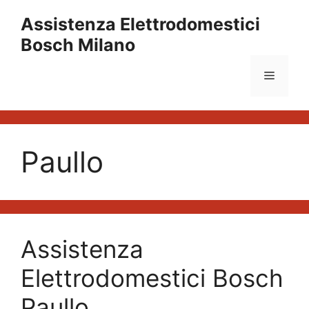
Vai
Assistenza Elettrodomestici
al
Bosch Milano
contenuto
Menu
Paullo
Assistenza
Elettrodomestici Bosch
Paullo