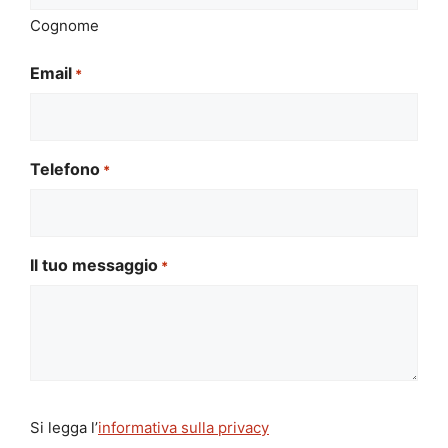
Cognome
Email
*
Telefono
*
Il tuo messaggio
*
Si
Si legga l’
informativa sulla privacy
legga