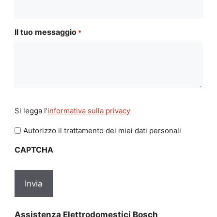
Il tuo messaggio
*
Si
Si legga l’
informativa sulla privacy
legga
l'informativa
Autorizzo il trattamento dei miei dati personali
sulla
CAPTCHA
privacy
*
Assistenza Elettrodomestici Bosch