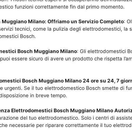
estico funzioni correttamente fin dal primo momento.
h
Muggiano Milano
: Offriamo un Servizio Completo
: O
izi tecnici, come la pulizia degli elettrodomestici, la sos
domestici Bosch.
omestici Bosch
Muggiano Milano
: Gli elettrodomestici 
puoi essere sicuro di avere un prodotto che rispetta l’am
odomestici Bosch
Muggiano Milano
24 ore su 24, 7 gior
ze urgenti. Se il tuo elettrodomestico Bosch smette di fu
 disposizione in breve tempo.
tenza Elettrodomestici Bosch
Muggiano Milano
Autori
arazione del tuo elettrodomestico. Solo i centri di assi
che necessarie per riparare correttamente il tuo elettro