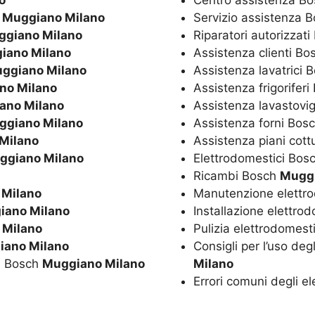
o
Centro assistenza B
h
Muggiano Milano
Servizio assistenza 
ggiano Milano
Riparatori autorizzat
iano Milano
Assistenza clienti B
ggiano Milano
Assistenza lavatrici 
no Milano
Assistenza frigorifer
ano Milano
Assistenza lavastovi
ggiano Milano
Assistenza forni Bos
Milano
Assistenza piani cot
ggiano Milano
Elettrodomestici Bos
Ricambi Bosch
Muggi
 Milano
Manutenzione elettr
iano Milano
Installazione elettro
 Milano
Pulizia elettrodomest
iano Milano
Consigli per l’uso de
ci Bosch
Muggiano Milano
Milano
Errori comuni degli e