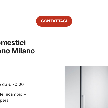
CONTATTACI
omestici
no Milano
e da € 70,00
del ricambio +
pera