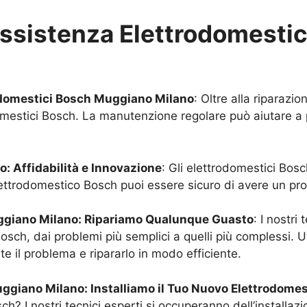
Assistenza Elettrodomesti
odomestici Bosch
Muggiano Milano
: Oltre alla riparazi
mestici Bosch. La manutenzione regolare può aiutare a pr
no
: Affidabilità e Innovazione
: Gli elettrodomestici Bosc
ttrodomestico Bosch puoi essere sicuro di avere un prod
giano Milano
: Ripariamo Qualunque Guasto
: I nostri
osch, dai problemi più semplici a quelli più complessi. U
te il problema e ripararlo in modo efficiente.
ggiano Milano
: Installiamo il Tuo Nuovo Elettrodome
? I nostri tecnici esperti si occuperanno dell’installaz