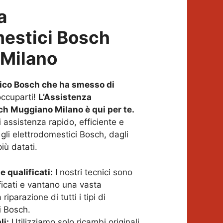
a
mestici Bosch
Milano
ico Bosch che ha smesso di
ccuparti!
L’Assistenza
ch Muggiano Milano è qui per te.
 assistenza rapido, efficiente e
 gli elettrodomestici Bosch, dagli
più datati.
e qualificati:
I nostri tecnici sono
ficati e vantano una vasta
riparazione di tutti i tipi di
i Bosch.
li:
Utilizziamo solo ricambi originali