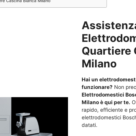
ere Cascina Bianca Milano
Assistenz
Elettrodo
Quartiere
Milano
Hai un elettrodomest
funzionare?
Non preo
Elettrodomestici Bos
Milano è qui per te.
Of
rapido, efficiente e pro
elettrodomestici Bosch,
datati.