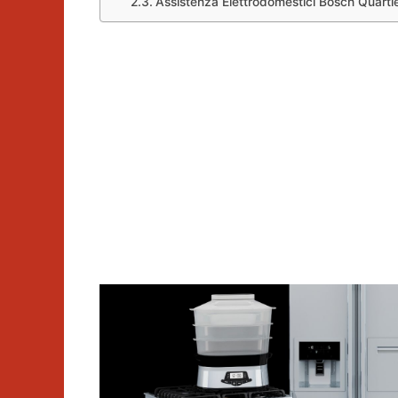
Assistenza Elettrodomestici Bosch Quarti