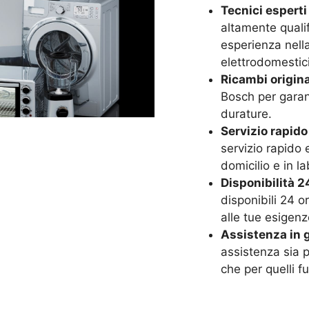
Tecnici esperti 
altamente quali
esperienza nella 
elettrodomestic
Ricambi origina
Bosch per garant
durature.
Servizio rapido
servizio rapido 
domicilio e in la
Disponibilità 24
disponibili 24 o
alle tue esigenz
Assistenza in g
assistenza sia p
che per quelli f