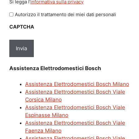
Si legga l’
informativa sulla privacy
legga
l'informativa
Autorizzo il trattamento dei miei dati personali
sulla
CAPTCHA
privacy
*
Assistenza Elettrodomestici Bosch
Assistenza Elettrodomestici Bosch Milano
Assistenza Elettrodomestici Bosch Viale
Corsica Milano
Assistenza Elettrodomestici Bosch Viale
Espinasse Milano
Assistenza Elettrodomestici Bosch Viale
Faenza Milano
Assistenza Elettrodomestici Bosch Viale