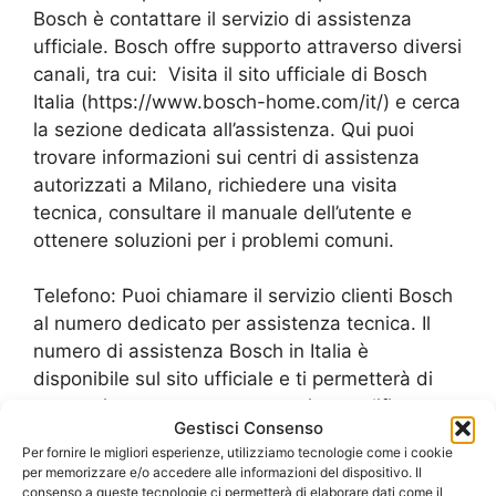
Bosch è contattare il servizio di assistenza
ufficiale. Bosch offre supporto attraverso diversi
canali, tra cui: Visita il sito ufficiale di Bosch
Italia (https://www.bosch-home.com/it/) e cerca
la sezione dedicata all’assistenza. Qui puoi
trovare informazioni sui centri di assistenza
autorizzati a Milano, richiedere una visita
tecnica, consultare il manuale dell’utente e
ottenere soluzioni per i problemi comuni.
Telefono: Puoi chiamare il servizio clienti Bosch
al numero dedicato per assistenza tecnica. Il
numero di assistenza Bosch in Italia è
disponibile sul sito ufficiale e ti permetterà di
entrare in contatto con un tecnico qualificato.
Gestisci Consenso
App Bosch Home Connect: Se il tuo piano
Per fornire le migliori esperienze, utilizziamo tecnologie come i cookie
cottura è compatibile con la tecnologia Home
per memorizzare e/o accedere alle informazioni del dispositivo. Il
Connect, puoi utilizzare l’app Bosch Home
consenso a queste tecnologie ci permetterà di elaborare dati come il