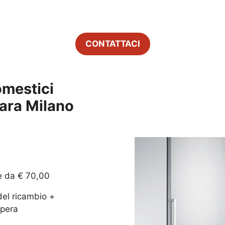
CONTATTACI
omestici
Zara Milano
e da € 70,00
del ricambio +
pera