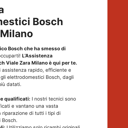
a
mestici Bosch
 Milano
ico Bosch che ha smesso di
ccuparti!
L’Assistenza
h Viale Zara Milano è qui per te.
 assistenza rapido, efficiente e
 gli elettrodomestici Bosch, dagli
più datati.
e qualificati:
I nostri tecnici sono
ficati e vantano una vasta
riparazione di tutti i tipi di
i Bosch.
li:
Utilizziamo solo ricambi originali