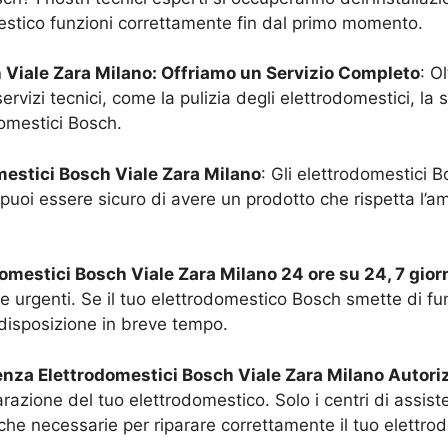
estico funzioni correttamente fin dal primo momento.
h
Viale Zara Milano
: Offriamo un Servizio Completo
: O
izi tecnici, come la pulizia degli elettrodomestici, la sos
domestici Bosch.
omestici Bosch
Viale Zara Milano
: Gli elettrodomestici 
puoi essere sicuro di avere un prodotto che rispetta l’am
odomestici Bosch
Viale Zara Milano
24 ore su 24, 7 gior
ze urgenti. Se il tuo elettrodomestico Bosch smette di fu
 disposizione in breve tempo.
tenza Elettrodomestici Bosch
Viale Zara Milano
Autori
arazione del tuo elettrodomestico. Solo i centri di assi
che necessarie per riparare correttamente il tuo elettro