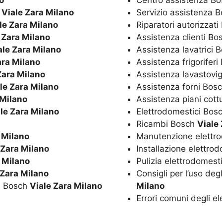
o
Centro assistenza B
h
Viale Zara Milano
Servizio assistenza 
le Zara Milano
Riparatori autorizzat
 Zara Milano
Assistenza clienti B
ale Zara Milano
Assistenza lavatrici 
ara Milano
Assistenza frigorifer
Zara Milano
Assistenza lavastovi
le Zara Milano
Assistenza forni Bos
 Milano
Assistenza piani cot
le Zara Milano
Elettrodomestici Bos
Ricambi Bosch
Viale
 Milano
Manutenzione elettr
 Zara Milano
Installazione elettro
 Milano
Pulizia elettrodomest
 Zara Milano
Consigli per l’uso de
ci Bosch
Viale Zara Milano
Milano
Errori comuni degli e