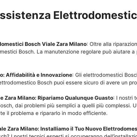
Assistenza Elettrodomesti
odomestici Bosch
Viale Zara Milano
: Oltre alla riparazi
mestici Bosch. La manutenzione regolare può aiutare a pr
no
: Affidabilità e Innovazione
: Gli elettrodomestici Bosc
ttrodomestico Bosch puoi essere sicuro di avere un prod
le Zara Milano
: Ripariamo Qualunque Guasto
: I nostri
osch, dai problemi più semplici a quelli più complessi. U
te il problema e ripararlo in modo efficiente.
ale Zara Milano
: Installiamo il Tuo Nuovo Elettrodome
? I nostri tecnici esperti si occuperanno dell’installaz