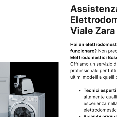
Assistenz
Elettrodo
Viale Zara
Hai un elettrodomest
funzionare?
Non preo
Elettrodomestici Bosc
Offriamo un servizio di
professionale per tutti
ultimi modelli a quelli 
Tecnici esperti 
altamente quali
esperienza nella 
elettrodomestic
Ricambi origina