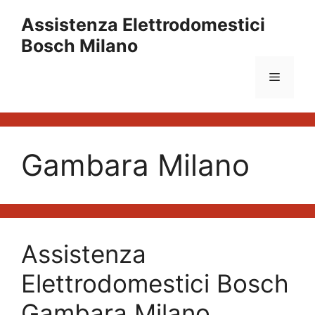
Vai
Assistenza Elettrodomestici
al
Bosch Milano
contenuto
Menu
Gambara Milano
Assistenza
Elettrodomestici Bosch
Gambara Milano