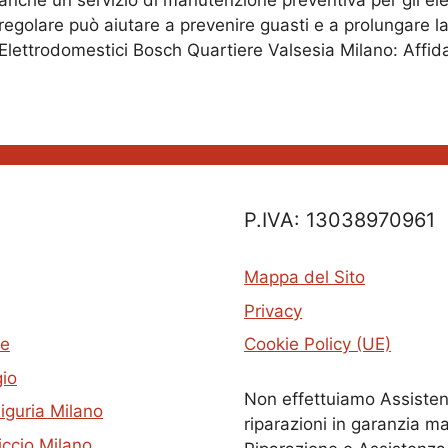
anche un servizio di manutenzione preventiva per gli e
regolare può aiutare a prevenire guasti e a prolungare la 
Elettrodomestici Bosch Quartiere Valsesia Milano: Affid
P.IVA: 13038970961
Mappa del Sito
Privacy
te
Cookie Policy (UE)
gio
Non effettuiamo Assisten
iguria Milano
riparazioni in garanzia ma
iccio Milano