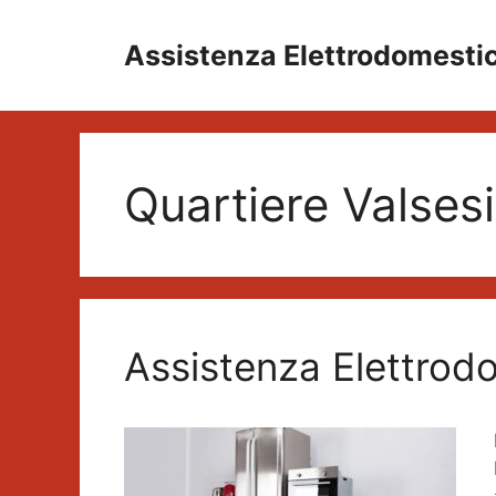
Vai
al
Assistenza Elettrodomesti
contenuto
Quartiere Valses
Assistenza Elettrod