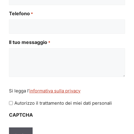
Telefono
*
Il tuo messaggio
*
Si
Si legga l’
informativa sulla privacy
legga
l'informativa
Autorizzo il trattamento dei miei dati personali
sulla
CAPTCHA
privacy
*