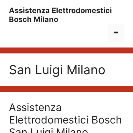
Vai
Assistenza Elettrodomestici
al
Bosch Milano
contenuto
Menu
San Luigi Milano
Assistenza
Elettrodomestici Bosch
San Luigi Milano