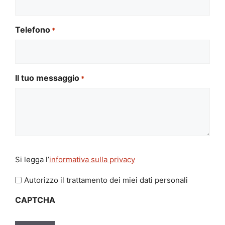
Telefono
*
Il tuo messaggio
*
Si
Si legga l’
informativa sulla privacy
legga
l'informativa
Autorizzo il trattamento dei miei dati personali
sulla
CAPTCHA
privacy
*