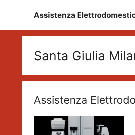
Vai
al
Assistenza Elettrodomesti
contenuto
Santa Giulia Mil
Assistenza Elettrod