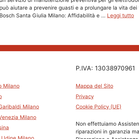
un servizio di manutenzione preventiva per gli elettrod
può aiutare a prevenire guasti e a prolungare la vita dei
Bosch Santa Giulia Milano: Affidabilità e …
Leggi tutto
P.IVA: 13038970961
o Milano
Mappa del Sito
o
Privacy
Garibaldi Milano
Cookie Policy (UE)
Venezia Milano
Non effettuiamo Assisten
sina
riparazioni in garanzia ma
a Udine Milano