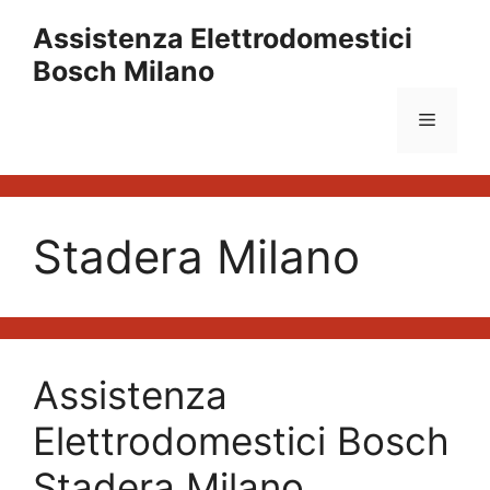
Vai
Assistenza Elettrodomestici
al
Bosch Milano
contenuto
Menu
Stadera Milano
Assistenza
Elettrodomestici Bosch
Stadera Milano