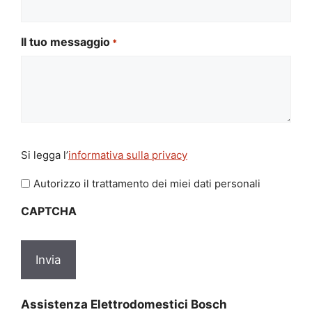
Il tuo messaggio
*
Si
Si legga l’
informativa sulla privacy
legga
l'informativa
Autorizzo il trattamento dei miei dati personali
sulla
CAPTCHA
privacy
*
Assistenza Elettrodomestici Bosch