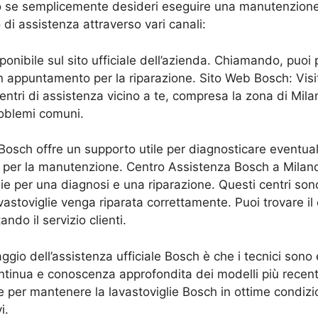
o se semplicemente desideri eseguire una manutenzione p
o di assistenza attraverso vari canali:
ponibile sul sito ufficiale dell’azienda. Chiamando, puoi 
 appuntamento per la riparazione. Sito Web Bosch: Visita
 centri di assistenza vicino a te, compresa la zona di M
roblemi comuni.
osch offre un supporto utile per diagnosticare eventuali
li per la manutenzione. Centro Assistenza Bosch a Milano
ie per una diagnosi e una riparazione. Questi centri sono 
vastoviglie venga riparata correttamente. Puoi trovare il 
ndo il servizio clienti.
gio dell’assistenza ufficiale Bosch è che i tecnici sono 
tinua e conoscenza approfondita dei modelli più recenti
 per mantenere la lavastoviglie Bosch in ottime condizio
i.