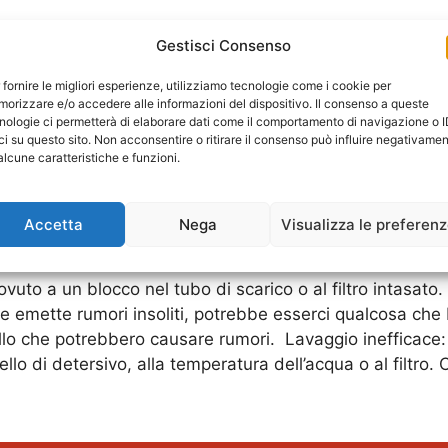
 Le lavastoviglie Bosch sono coperte da una garanzia 
Gestisci Consenso
ta difetti di fabbricazione, Bosch si impegna a ripararla 
sufruire della garanzia. Oltre alla garanzia standard, Bo
 fornire le migliori esperienze, utilizziamo tecnologie come i cookie per
orizzare e/o accedere alle informazioni del dispositivo. Il consenso a queste
ne per un periodo più lungo.
nologie ci permetterà di elaborare dati come il comportamento di navigazione o 
ci su questo sito. Non acconsentire o ritirare il consenso può influire negativame
alcune caratteristiche e funzioni.
 e Soluzioni Prima di chiamare un tecnico, potrebbe ess
presentare e le possibili soluzioni che puoi provare da 
lla corrente e che non ci siano interruzioni nell’alimenta
Accetta
Nega
Visualizza le preferen
o a un blocco nel tubo di scarico o al filtro intasato. Pul
e emette rumori insoliti, potrebbe esserci qualcosa che b
ello che potrebbero causare rumori. Lavaggio inefficace: 
lo di detersivo, alla temperatura dell’acqua o al filtro. 