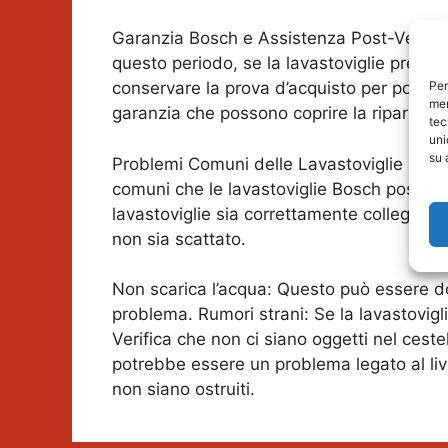
Garanzia Bosch e Assistenza Post-Vendita
questo periodo, se la lavastoviglie presen
conservare la prova d’acquisto per poter u
Per
mem
garanzia che possono coprire la riparazio
tec
uni
su 
Problemi Comuni delle Lavastoviglie Bosch
comuni che le lavastoviglie Bosch possono 
lavastoviglie sia correttamente collegata a
non sia scattato.
Non scarica l’acqua: Questo può essere dovut
problema. Rumori strani: Se la lavastovigli
Verifica che non ci siano oggetti nel cest
potrebbe essere un problema legato al livel
non siano ostruiti.