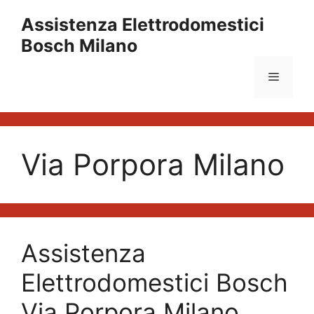
Vai
Assistenza Elettrodomestici
al
Bosch Milano
contenuto
Menu
Via Porpora Milano
Assistenza
Elettrodomestici Bosch
Via Porpora Milano